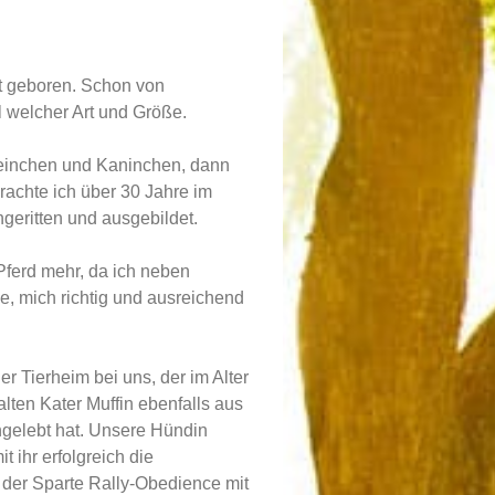
rt geboren. Schon von
l welcher Art und Größe.
weinchen und Kaninchen, dann
rachte ich über 30 Jahre im
ngeritten und ausgebildet.
Pferd mehr, da ich neben
e, mich richtig und ausreichend
r Tierheim bei uns, der im Alter
lten Kater Muffin ebenfalls aus
ingelebt hat. Unsere Hündin
 ihr erfolgreich die
 der Sparte Rally-Obedience mit