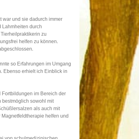
kt war und sie dadurch immer
d Lahmheiten durch
ierheilpraktikerin zu
kungsfrei helfen zu können.
 abgeschlossen.
d konnte so Erfahrungen im Umgang
 Ebenso erhielt ich Einblick in
 Fortbildungen im Bereich der
n bestmöglich sowohl mit
Schüßlersalzen als auch mit
 Magnetfeldtherapie helfen und
rei von schulmedizinischen