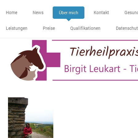
Home
News
Über mich
Kontakt
Gesund
Leistungen
Preise
Qualifikationen
Datenschut
heilpraxis Mössingen Birgit Leukart