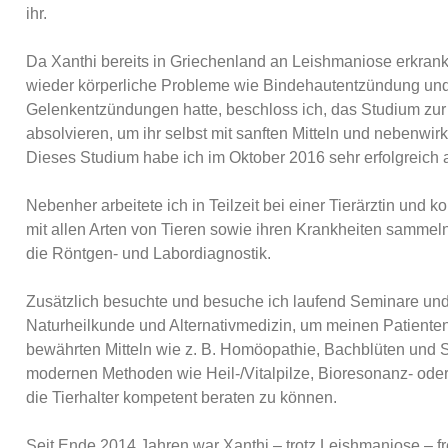
ihr.
Da Xanthi bereits in Griechenland an Leishmaniose erkran
wieder körperliche Probleme wie Bindehautentzündung un
Gelenkentzündungen hatte, beschloss ich, das Studium zur T
absolvieren, um ihr selbst mit sanften Mitteln und nebenwir
Dieses Studium habe ich im Oktober 2016 sehr erfolgreich
Nebenher arbeitete ich in Teilzeit bei einer Tierärztin un
mit allen Arten von Tieren sowie ihren Krankheiten sammeln.
die Röntgen- und Labordiagnostik.
Zusätzlich besuchte und besuche ich laufend Seminare und
Naturheilkunde und Alternativmedizin, um meinen Patiente
bewährten Mitteln wie z. B. Homöopathie, Bachblüten und 
modernen Methoden wie Heil-/Vitalpilze, Bioresonanz- oder
die Tierhalter kompetent beraten zu können.
Seit Ende 2014 Jahren war Xanthi – trotz Leishmaniose – f