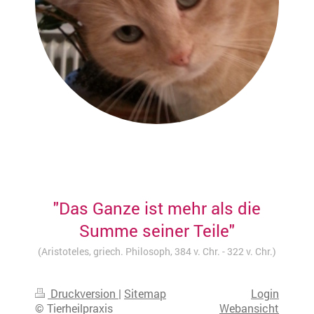
"Das Ganze ist mehr als die
Summe seiner Teile"
(Aristoteles, griech. Philosoph, 384 v. Chr. - 322 v. Chr.)
Druckversion
|
Sitemap
Login
© Tierheilpraxis
Webansicht